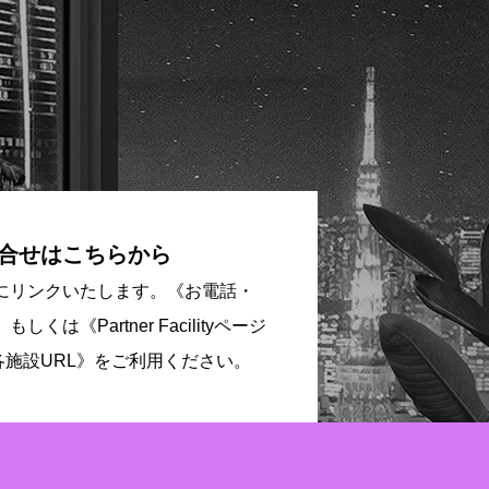
合せはこちらから
NEにリンクいたします。《お電話・
》もしくは《Partner Facilityページ
各施設URL》をご利用ください。