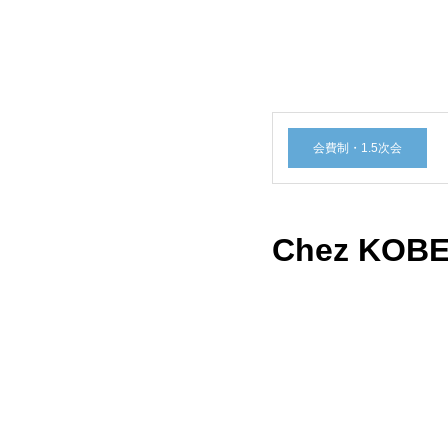
会費制・1.5次会
Chez KO