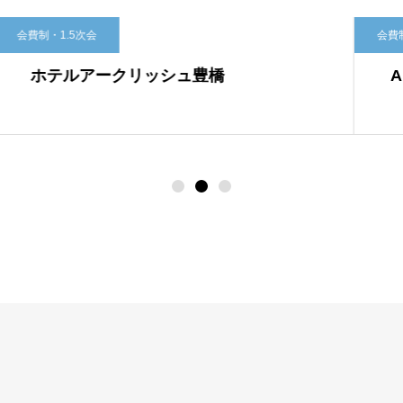
会費制・1.5次会
ッシュ豊橋
Arcoba（アルコバ）