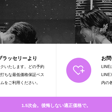
ブラッセリーより
お問
ンクいたします。どの予約
LI
値打ちな最低価格保証ベス
LINE
テムをご利用ください。
内の
1.5次会。後悔しない適正価格で。