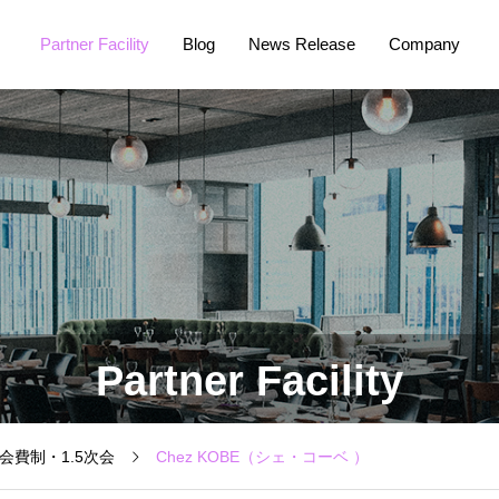
Partner Facility
Blog
News Release
Company
Partner Facility
会費制・1.5次会
Chez KOBE（シェ・コーベ ）