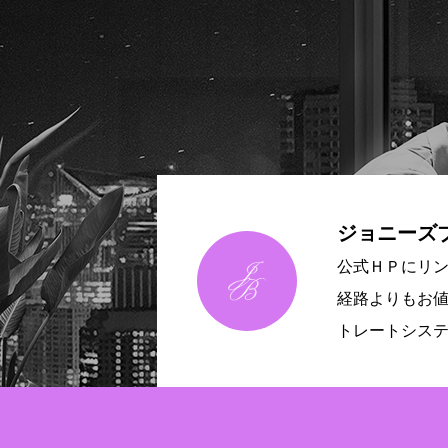
ジョニーズ
公式ＨＰにリ
経路よりもお
トレートシス